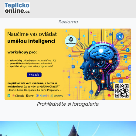
Reklama
Prohlédněte si fotogalerie.
galerie: cviky
galerie: cviky