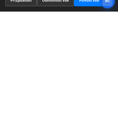
Přizpůsobit
Odmítnout vše
Povolit vše
MC
INFORMACE
Hlavní stránka !
ZAJÍMAVOSTI
Kontakt
Redaktoři