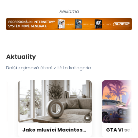
Reklama
Aktuality
Další zajímavé čtení z této kategorie.
Jako mluvící Macintosh: OpenAI a Jony Ive chystají přelomový repráček, který bude reagovat i pohybem