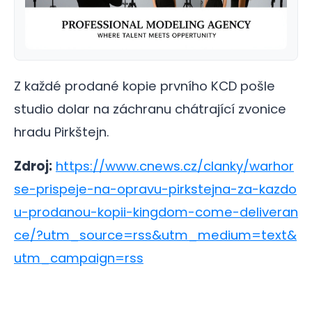
Z každé prodané kopie prvního KCD pošle
studio dolar na záchranu chátrající zvonice
hradu Pirkštejn.
Zdroj:
https://www.cnews.cz/clanky/warhor
se-prispeje-na-opravu-pirkstejna-za-kazdo
u-prodanou-kopii-kingdom-come-deliveran
ce/?utm_source=rss&utm_medium=text&
utm_campaign=rss