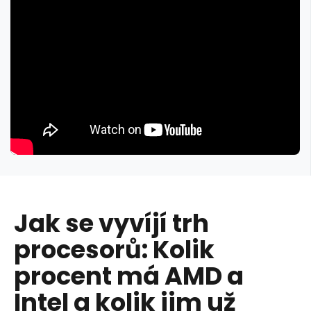
Jak se vyvíjí trh
procesorů: Kolik
procent má AMD a
Intel a kolik jim už