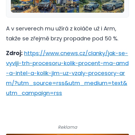
A v serverech mu užírá z koláče už i Arm,
takže se zřejmě brzy propadne pod 50 %.
Zdroj:
https://www.cnews.cz/clanky/jak-se-
vyviji-trh-procesoru-kolik-procent-ma-amd
-a-intel-a-kolik-jim-uz-vzaly-procesory-ar
m/?utm_source=rss&utm_medium=text&
utm_campaign=rss
Reklama