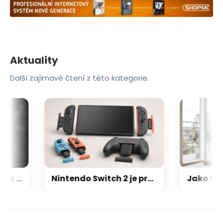
Aktuality
Další zajímavé čtení z této kategorie.
Nová GPU architektura od AMD pro hráče nemá ikonickou Infinity Cache: Co jsme se dozvěděli o RDNA 5
Nintendo Switch 2 je prý ještě větší trhák než první generace: Už se prodalo skoro 24 milionů