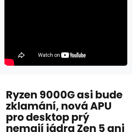
Ryzen 9000G asi bude
zklamání, nová APU
pro desktop prý
nemají jádra Zen 5 ani