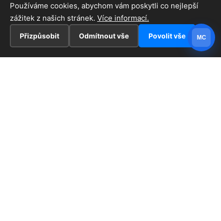
Používáme cookies, abychom vám poskytli co nejlepší
zážitek z našich stránek.
Více informací.
Přizpůsobit
Odmítnout vše
Povolit vše
MC
INFORMACE
Hlavní stránka !