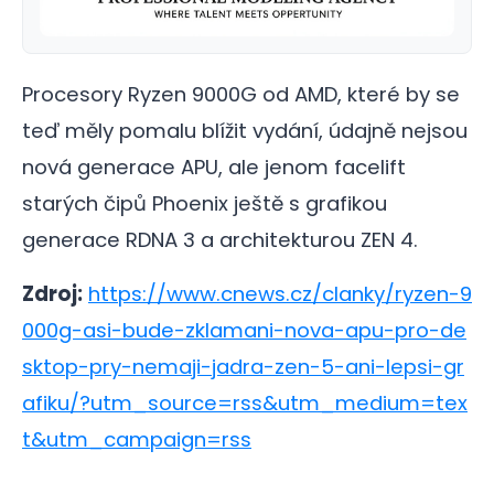
Procesory Ryzen 9000G od AMD, které by se
teď měly pomalu blížit vydání, údajně nejsou
nová generace APU, ale jenom facelift
starých čipů Phoenix ještě s grafikou
generace RDNA 3 a architekturou ZEN 4.
Zdroj:
https://www.cnews.cz/clanky/ryzen-9
000g-asi-bude-zklamani-nova-apu-pro-de
sktop-pry-nemaji-jadra-zen-5-ani-lepsi-gr
afiku/?utm_source=rss&utm_medium=tex
t&utm_campaign=rss