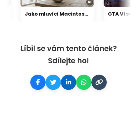
Jako mluvící Macintosh: OpenAI a Jony Ive chystají přelomový repráček, který bude reagovat i pohybem
Líbil se vám tento článek?
Sdílejte ho!