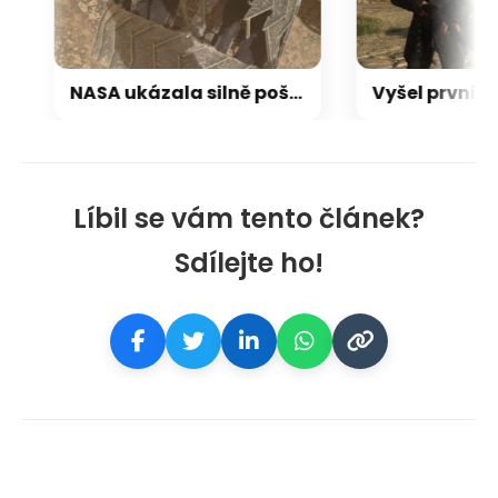
NASA ukázala silně poškozená kola roveru Curiosity. Přesto po 13 letech dál neúnavně zkoumá Mars
Líbil se vám tento článek?
Sdílejte ho!