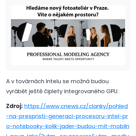
A v továrnách Intelu se možná budou
vyrábět ještě čiplety integrovaného GPU.
Zdroj:
https://www.cnews.cz/clanky/pohled
-na-prespristi-generaci-procesoru-intel-pr
o-notebooky-kolik-jader-budou-mit-mobiln