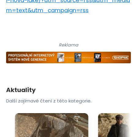
i-nova-lake/?utm_source=rss&utm_mediu
m=text&utm_campaign=rss
Reklama
Aktuality
Další zajímavé čtení z této kategorie.