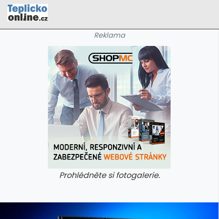
Reklama
Prohlédněte si fotogalerie.
galerie: cviky
galerie: cviky